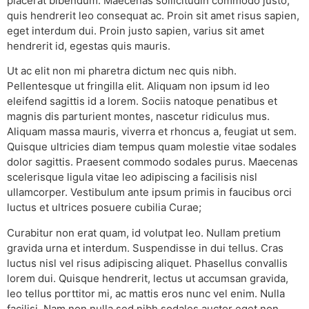
placerat bibendum. Maecenas sollicitudin commodo justo,
quis hendrerit leo consequat ac. Proin sit amet risus sapien,
eget interdum dui. Proin justo sapien, varius sit amet
hendrerit id, egestas quis mauris.
Ut ac elit non mi pharetra dictum nec quis nibh.
Pellentesque ut fringilla elit. Aliquam non ipsum id leo
eleifend sagittis id a lorem. Sociis natoque penatibus et
magnis dis parturient montes, nascetur ridiculus mus.
Aliquam massa mauris, viverra et rhoncus a, feugiat ut sem.
Quisque ultricies diam tempus quam molestie vitae sodales
dolor sagittis. Praesent commodo sodales purus. Maecenas
scelerisque ligula vitae leo adipiscing a facilisis nisl
ullamcorper. Vestibulum ante ipsum primis in faucibus orci
luctus et ultrices posuere cubilia Curae;
Curabitur non erat quam, id volutpat leo. Nullam pretium
gravida urna et interdum. Suspendisse in dui tellus. Cras
luctus nisl vel risus adipiscing aliquet. Phasellus convallis
lorem dui. Quisque hendrerit, lectus ut accumsan gravida,
leo tellus porttitor mi, ac mattis eros nunc vel enim. Nulla
facilisi. Nam non nulla sed nibh sodales auctor eget non