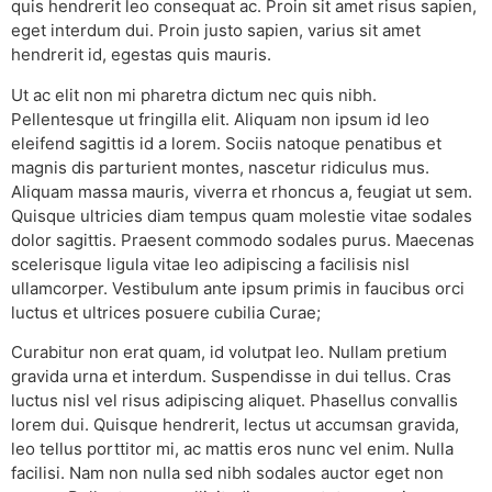
quis hendrerit leo consequat ac. Proin sit amet risus sapien,
eget interdum dui. Proin justo sapien, varius sit amet
hendrerit id, egestas quis mauris.
Ut ac elit non mi pharetra dictum nec quis nibh.
Pellentesque ut fringilla elit. Aliquam non ipsum id leo
eleifend sagittis id a lorem. Sociis natoque penatibus et
magnis dis parturient montes, nascetur ridiculus mus.
Aliquam massa mauris, viverra et rhoncus a, feugiat ut sem.
Quisque ultricies diam tempus quam molestie vitae sodales
dolor sagittis. Praesent commodo sodales purus. Maecenas
scelerisque ligula vitae leo adipiscing a facilisis nisl
ullamcorper. Vestibulum ante ipsum primis in faucibus orci
luctus et ultrices posuere cubilia Curae;
Curabitur non erat quam, id volutpat leo. Nullam pretium
gravida urna et interdum. Suspendisse in dui tellus. Cras
luctus nisl vel risus adipiscing aliquet. Phasellus convallis
lorem dui. Quisque hendrerit, lectus ut accumsan gravida,
leo tellus porttitor mi, ac mattis eros nunc vel enim. Nulla
facilisi. Nam non nulla sed nibh sodales auctor eget non