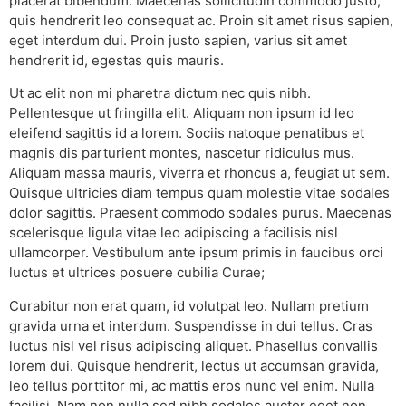
placerat bibendum. Maecenas sollicitudin commodo justo,
quis hendrerit leo consequat ac. Proin sit amet risus sapien,
eget interdum dui. Proin justo sapien, varius sit amet
hendrerit id, egestas quis mauris.
Ut ac elit non mi pharetra dictum nec quis nibh.
Pellentesque ut fringilla elit. Aliquam non ipsum id leo
eleifend sagittis id a lorem. Sociis natoque penatibus et
magnis dis parturient montes, nascetur ridiculus mus.
Aliquam massa mauris, viverra et rhoncus a, feugiat ut sem.
Quisque ultricies diam tempus quam molestie vitae sodales
dolor sagittis. Praesent commodo sodales purus. Maecenas
scelerisque ligula vitae leo adipiscing a facilisis nisl
ullamcorper. Vestibulum ante ipsum primis in faucibus orci
luctus et ultrices posuere cubilia Curae;
Curabitur non erat quam, id volutpat leo. Nullam pretium
gravida urna et interdum. Suspendisse in dui tellus. Cras
luctus nisl vel risus adipiscing aliquet. Phasellus convallis
lorem dui. Quisque hendrerit, lectus ut accumsan gravida,
leo tellus porttitor mi, ac mattis eros nunc vel enim. Nulla
facilisi. Nam non nulla sed nibh sodales auctor eget non