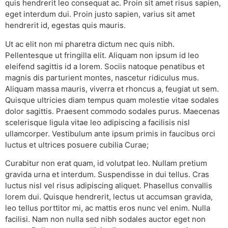
quis hendrerit leo consequat ac. Proin sit amet risus sapien,
eget interdum dui. Proin justo sapien, varius sit amet
hendrerit id, egestas quis mauris.
Ut ac elit non mi pharetra dictum nec quis nibh.
Pellentesque ut fringilla elit. Aliquam non ipsum id leo
eleifend sagittis id a lorem. Sociis natoque penatibus et
magnis dis parturient montes, nascetur ridiculus mus.
Aliquam massa mauris, viverra et rhoncus a, feugiat ut sem.
Quisque ultricies diam tempus quam molestie vitae sodales
dolor sagittis. Praesent commodo sodales purus. Maecenas
scelerisque ligula vitae leo adipiscing a facilisis nisl
ullamcorper. Vestibulum ante ipsum primis in faucibus orci
luctus et ultrices posuere cubilia Curae;
Curabitur non erat quam, id volutpat leo. Nullam pretium
gravida urna et interdum. Suspendisse in dui tellus. Cras
luctus nisl vel risus adipiscing aliquet. Phasellus convallis
lorem dui. Quisque hendrerit, lectus ut accumsan gravida,
leo tellus porttitor mi, ac mattis eros nunc vel enim. Nulla
facilisi. Nam non nulla sed nibh sodales auctor eget non